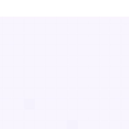
Pour une compréhen
profondeur
Eonis Vision introduit la réalité augmentée sans lu
de consultation. Les patients découvrent leur pro
plutôt que des images médicales difficiles à inte
visuel partagé favorise la clarté, la confiance et la
fondations d’une expérience patient exceptionnell