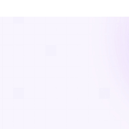
sion en
nettes dans les salles
pre anatomie en 3D,
rpréter. Ce moment
 sérénité — les
e.