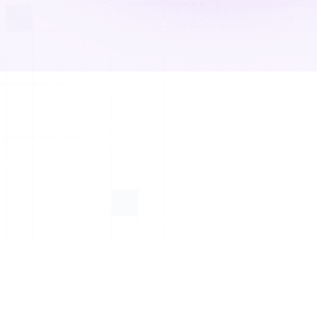
 à l'hologramme —
ques secondes
rtit instantanément les images médicales en
ues interactifs.
ndu breveté du logiciel Avatar Medical Vision
ges en résolution native : sans segmentation ni