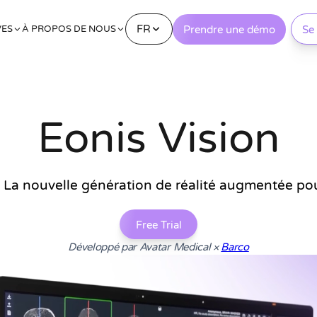
FR
Prendre une démo
Se
VES
À PROPOS DE NOUS
Eonis Vision
 La nouvelle génération de réalité augmentée pou
Free Trial
Développé par Avatar Medical ×
Barco