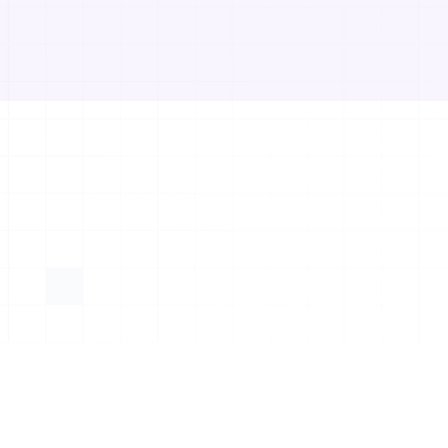
Du scan
en quel
Eonis Vision conve
visuels holographiq
Le moteur de re
affiche les ima